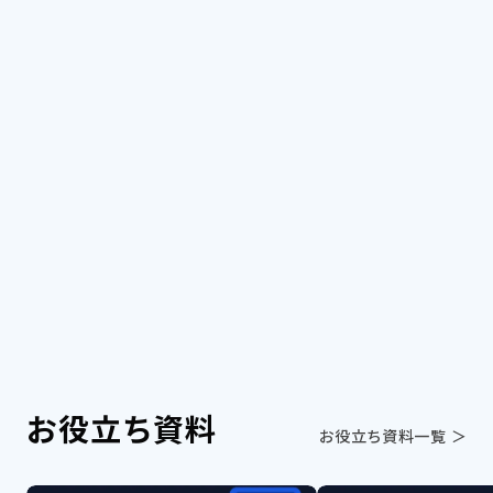
NVIDIAが革命的なAIモデルNVLM 1.0を公
開、GPT-4に匹敵する性能を誇る
NVIDIAが新たなオープンソースAIモデル「NVLM
1.0」を発表し、AIの世界に衝撃を与えた。720億パ
ラメータを持つNVLM-D-72Bは、OpenAIやGoogle
などの独自システムと競合する性能を示してい
る。このモデルは視覚と言...
お役立ち資料
お役立ち資料一覧 ＞