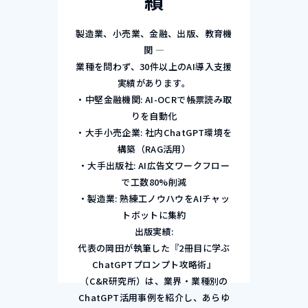
績
製造業、小売業、金融、出版、教育機
関 —
業種を問わず、30件以上のAI導入支援
実績があります。
・中堅金融機関: AI-OCRで帳票読み取
りを自動化
・大手小売企業: 社内ChatGPT環境を
構築（RAG活用）
・大手出版社: AI広告文ワークフロー
で工数80%削減
・製造業: 熟練工ノウハウをAIチャッ
トボットに集約
出版実績:
代表の岡田が執筆した『2冊目に学ぶ
ChatGPTプロンプト攻略術』
（C&R研究所）は、業界・業種別の
ChatGPT活用事例を紹介し、あらゆ